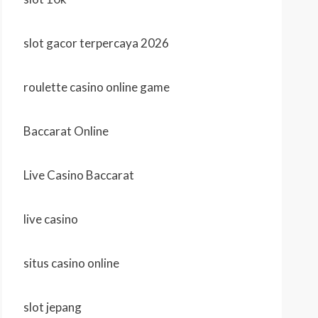
slot gacor terpercaya 2026
roulette casino online game
Baccarat Online
Live Casino Baccarat
live casino
situs casino online
slot jepang