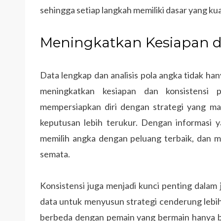
sehingga setiap langkah memiliki dasar yang kua
Meningkatkan Kesiapan d
Data lengkap dan analisis pola angka tidak ha
meningkatkan kesiapan dan konsistensi 
mempersiapkan diri dengan strategi yang m
keputusan lebih terukur. Dengan informasi y
memilih angka dengan peluang terbaik, dan m
semata.
Konsistensi juga menjadi kunci penting dalam
data untuk menyusun strategi cenderung lebih 
berbeda dengan pemain yang bermain hanya be