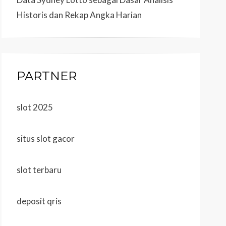
Historis dan Rekap Angka Harian
PARTNER
slot 2025
situs slot gacor
slot terbaru
deposit qris