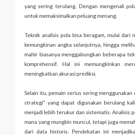
yang sering terulang. Dengan mengenali pola
untuk memaksimalkan peluang menang.
Teknik analisis pola bisa beragam, mulai dari
kemungkinan angka selanjutnya, hingga melih
mahir biasanya menggabungkan beberapa tekni
komprehensif. Hal ini memungkinkan mer
meningkatkan akurasi prediksi.
Selain itu, pemain serius sering menggunakan
strategi” yang dapat digunakan berulang kal
menjadi lebih terukur dan sistematis. Analisi
mana yang mungkin muncul, tetapi juga memah
dari data historis. Pendekatan ini menjadik