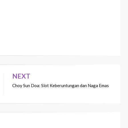
NEXT
Choy Sun Doa: Slot Keberuntungan dan Naga Emas