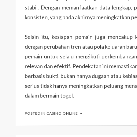
stabil. Dengan memanfaatkan data lengkap,
konsisten, yang pada akhirnya meningkatkan pe
Selain itu, kesiapan pemain juga mencakup
dengan perubahan tren atau pola keluaran baru
pemain untuk selalu mengikuti perkembangan 
relevan dan efektif. Pendekatan ini memastika
berbasis bukti, bukan hanya dugaan atau kebi
serius tidak hanya meningkatkan peluang menan
dalam bermain togel.
POSTED IN
CASINO ONLINE