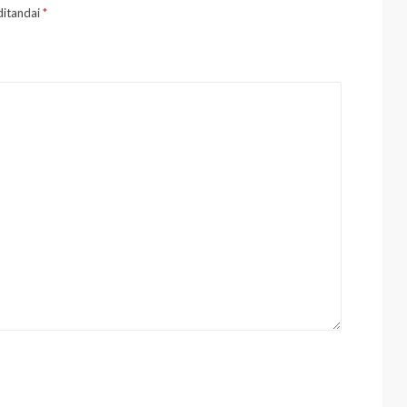
ditandai
*