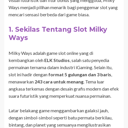
visual futuristik dan fitur bonus yang menggoda, Milky
Ways menjadi pilihan menarik bagi penggemar slot yang
mencari sensasi berbeda dari game biasa.
1. Sekilas Tentang Slot Milky
Ways
Milky Ways adalah game slot online yang di
kembangkan oleh
ELK Studios
, salah satu penyedia
permainan ternama dalam industri iGaming. Selain itu,
slot ini hadir dengan
format 5 gulungan dan 3 baris
,
menawarkan
243 cara untuk menang
. Tema luar
angkasa terkemas dengan desain grafis modern dan efek
suara futuristik yang memperkuat nuansa permainan.
Latar belakang game menggambarkan galaksi jauh,
dengan simbol-simbol seperti batu permata berkilau,
bintang, dan planet yang semuanya mengilustrasikan