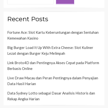
Recent Posts
Fortune Ace: Slot Kartu Keberuntungan dengan Sentuhan
Kemewahan Kasino
Big Burger Load It Up With Extra Cheese: Slot Kuliner
Lezat dengan Burger Keju Melimpah
Link Broto4D dan Pentingnya Akses Cepat pada Platform
Berbasis Online
Live Draw Macau dan Peran Pentingnya dalam Penyajian
Data Hasil Harian
Data Sydney Lotto sebagai Dasar Analisis Historis dan
Rekap Angka Harian