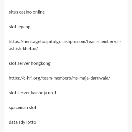
situs casino online
slot jepang
https://heritagehospitalgorakhpur.com/team-member/dr-
ashish-khetan/
slot server hongkong
https://c-hri.org/team-members/ms-maja-daruwala/
slot server kamboja no 1
spaceman slot
data sdy lotto