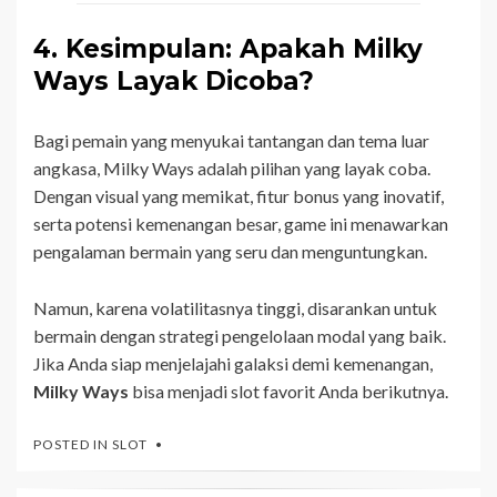
4. Kesimpulan: Apakah Milky
Ways Layak Dicoba?
Bagi pemain yang menyukai tantangan dan tema luar
angkasa, Milky Ways adalah pilihan yang layak coba.
Dengan visual yang memikat, fitur bonus yang inovatif,
serta potensi kemenangan besar, game ini menawarkan
pengalaman bermain yang seru dan menguntungkan.
Namun, karena volatilitasnya tinggi, disarankan untuk
bermain dengan strategi pengelolaan modal yang baik.
Jika Anda siap menjelajahi galaksi demi kemenangan,
Milky Ways
bisa menjadi slot favorit Anda berikutnya.
POSTED IN
SLOT