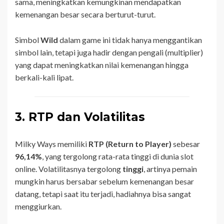
sama, meningkatkan kemungkinan mendapatkan
kemenangan besar secara berturut-turut.
Simbol
Wild
dalam game ini tidak hanya menggantikan
simbol lain, tetapi juga hadir dengan pengali (multiplier)
yang dapat meningkatkan nilai kemenangan hingga
berkali-kali lipat.
3. RTP dan Volatilitas
Milky Ways memiliki
RTP (Return to Player)
sebesar
96,14%
, yang tergolong rata-rata tinggi di dunia slot
online. Volatilitasnya tergolong
tinggi
, artinya pemain
mungkin harus bersabar sebelum kemenangan besar
datang, tetapi saat itu terjadi, hadiahnya bisa sangat
menggiurkan.