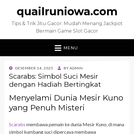
quailruniowa.com
Tips & Trik Jitu Gacor: Mudah Menang Jackpot
Bermain Game Slot Gacor
MENU
POSTED
DESEMBER 14, 2025
BY
ADMIN
ON
Scarabs: Simbol Suci Mesir
dengan Hadiah Bertingkat
Menyelami Dunia Mesir Kuno
yang Penuh Misteri
Scarabs
membawa pemain ke dunia Mesir Kuno, di mana
simbol kumbang suci dipercaya membawa