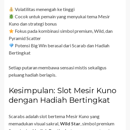
Volatilitas menengah ke tinggi
Cocok untuk pemain yang menyukai tema Mesir
Kuno dan strategi bonus
Fokus pada kombinasi simbol premium, Wild, dan
Pyramid Scatter
Potensi Big Win berasal dari Scarab dan Hadiah
Bertingkat
Setiap putaran membawa sensasi mistis sekaligus
peluang hadiah berlapis.
Kesimpulan: Slot Mesir Kuno
dengan Hadiah Bertingkat
Scarabs adalah slot bertema Mesir Kuno yang
memadukan visual sakral,
Wild Star
, simbol premium