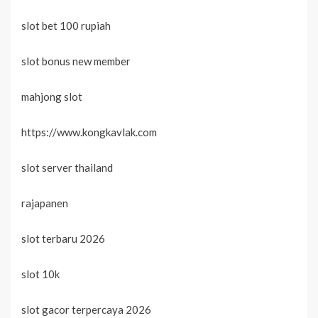
slot bet 100 rupiah
slot bonus new member
mahjong slot
https://www.kongkavlak.com
slot server thailand
rajapanen
slot terbaru 2026
slot 10k
slot gacor terpercaya 2026