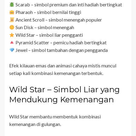
Scarab – simbol premium dan inti hadiah bertingkat
Pharaoh – simbol bernilai tinggi
Ancient Scroll – simbol menengah populer
Sun Disk – simbol menengah
Wild Star – simbol liar pengganti
Pyramid Scatter – pemicu hadiah bertingkat
Jewel – simbol tambahan dengan pengganda
Efek kilauan emas dan animasi cahaya mistis muncul
setiap kali kombinasi kemenangan terbentuk.
Wild Star – Simbol Liar yang
Mendukung Kemenangan
Wild Star membantu membentuk kombinasi
kemenangan di gulungan.