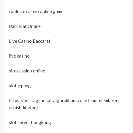
roulette casino online game
Baccarat Online
Live Casino Baccarat
live casino
situs casino online
slot jepang
https://heritagehospitalgorakhpur.com/team-member/dr-
ashish-khetan/
slot server hongkong