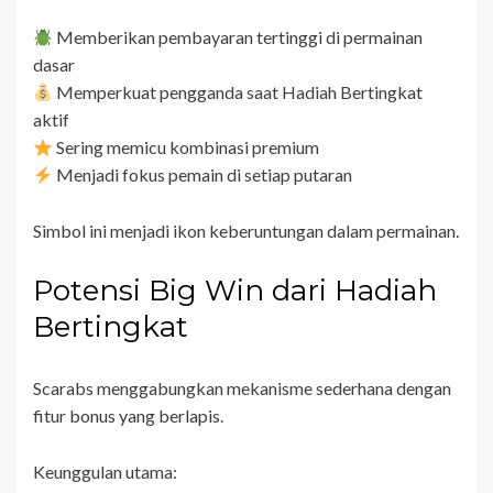
Memberikan pembayaran tertinggi di permainan
dasar
Memperkuat pengganda saat Hadiah Bertingkat
aktif
Sering memicu kombinasi premium
Menjadi fokus pemain di setiap putaran
Simbol ini menjadi ikon keberuntungan dalam permainan.
Potensi Big Win dari Hadiah
Bertingkat
Scarabs menggabungkan mekanisme sederhana dengan
fitur bonus yang berlapis.
Keunggulan utama: