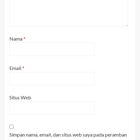
Nama
*
Email
*
Situs Web
Simpan nama, email, dan situs web saya pada peramban