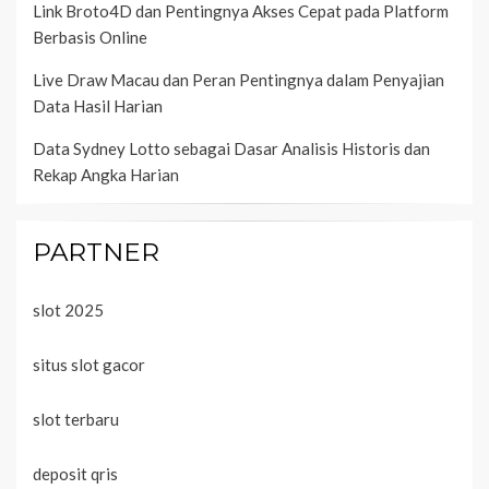
Link Broto4D dan Pentingnya Akses Cepat pada Platform
Berbasis Online
Live Draw Macau dan Peran Pentingnya dalam Penyajian
Data Hasil Harian
Data Sydney Lotto sebagai Dasar Analisis Historis dan
Rekap Angka Harian
PARTNER
slot 2025
situs slot gacor
slot terbaru
deposit qris