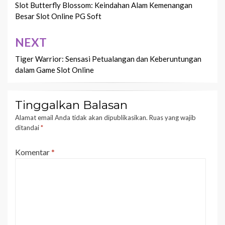
pos
Slot Butterfly Blossom: Keindahan Alam Kemenangan
Besar Slot Online PG Soft
NEXT
Tiger Warrior: Sensasi Petualangan dan Keberuntungan
dalam Game Slot Online
Tinggalkan Balasan
Alamat email Anda tidak akan dipublikasikan.
Ruas yang wajib
ditandai
*
Komentar
*