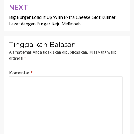
NEXT
Big Burger Load It Up With Extra Cheese: Slot Kuliner
Lezat dengan Burger Keju Melimpah
Tinggalkan Balasan
Alamat email Anda tidak akan dipublikasikan.
Ruas yang wajib
ditandai
*
Komentar
*