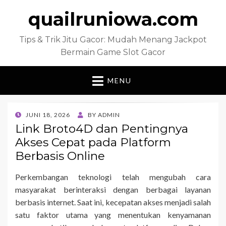
quailruniowa.com
Tips & Trik Jitu Gacor: Mudah Menang Jackpot
Bermain Game Slot Gacor
MENU
POSTED
JUNI 18, 2026
BY
ADMIN
ON
Link Broto4D dan Pentingnya
Akses Cepat pada Platform
Berbasis Online
Perkembangan teknologi telah mengubah cara
masyarakat berinteraksi dengan berbagai layanan
berbasis internet. Saat ini, kecepatan akses menjadi salah
satu faktor utama yang menentukan kenyamanan