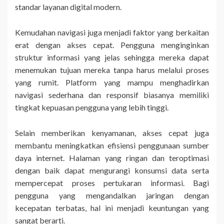
standar layanan digital modern.
Kemudahan navigasi juga menjadi faktor yang berkaitan
erat dengan akses cepat. Pengguna menginginkan
struktur informasi yang jelas sehingga mereka dapat
menemukan tujuan mereka tanpa harus melalui proses
yang rumit. Platform yang mampu menghadirkan
navigasi sederhana dan responsif biasanya memiliki
tingkat kepuasan pengguna yang lebih tinggi.
Selain memberikan kenyamanan, akses cepat juga
membantu meningkatkan efisiensi penggunaan sumber
daya internet. Halaman yang ringan dan teroptimasi
dengan baik dapat mengurangi konsumsi data serta
mempercepat proses pertukaran informasi. Bagi
pengguna yang mengandalkan jaringan dengan
kecepatan terbatas, hal ini menjadi keuntungan yang
sangat berarti.