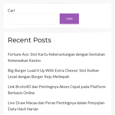
Cari
CARI
Recent Posts
Fortune Ace: Slot Kartu Keberuntungan dengan Sentuhan
Kemewahan Kasino
Big Burger Load It Up With Extra Cheese: Slot Kuliner
Lezat dengan Burger Keju Melimpah
Link Broto4D dan Pentingnya Akses Cepat pada Platform
Berbasis Online
Live Draw Macau dan Peran Pentingnya dalam Penyajian
Data Hasil Harian