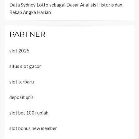
Data Sydney Lotto sebagai Dasar Analisis Historis dan
Rekap Angka Harian
PARTNER
slot 2025
situs slot gacor
slot terbaru
deposit qris
slot bet 100 rupiah
slot bonus new member