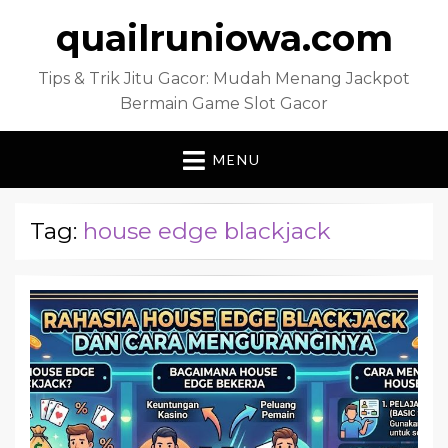
quailruniowa.com
Tips & Trik Jitu Gacor: Mudah Menang Jackpot
Bermain Game Slot Gacor
MENU
Tag:
house edge blackjack